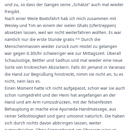
und zu, so dass der Ganges seine „Schätze“ auch mal wieder
freigibt.
Nach einer Weile Bootsfahrt hab ich mich zusammen mit
Wesley und Tim an einem der vielen Ghats (Ufertreppen)
absetzen lassen, weil wir nicht weiterfahren wollten. Es war
nämlich nur die erste Stunde gratis ^^ Durch die
Menschenmassen wieder zurück zum Hostel zu gelangen
war gegen 6.30Uhr schwieriger wie zur Mittagszeit. Überall
Schaulustige, Bettler und Sadhus und mal wieder eine neue
Sorte von trickreichen Abzockern. Falls dir jemand in Varanasi
die Hand zur Begrüßung hinstreckt, nimm sie nicht an, tu es
nicht, nein lass es.
Einen Moment hatte ich nicht aufgepasst, schon war sie auch
schon rumgedreht und der Heini hat angefangen an der
Hand und am Arm rumzudrücken, mit der felsenfesten
Behauptung er mache eine Ayurveda-Handmassage, aus
reiner Selbstlosigkeit und ganz umsonst natürlich. Die haben
sich durch nichts davon abbringen lassen, weiter
rumzudrücken. Ohne Sonnenbrand am Oberarm wäre es